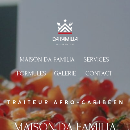
MAISON DA FAMILIA
SERVICES
FORMULES
GALERIE
CONTACT
TRAITEUR AFRO-CARIBÉEN
MAISON DA FAMILIA