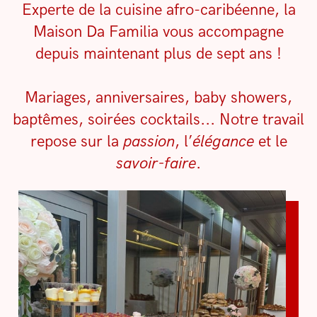
Experte de la cuisine afro-caribéenne, la
Maison Da Familia vous accompagne
depuis maintenant plus de sept ans !
Mariages, anniversaires, baby showers,
baptêmes, soirées cocktails... Notre travail
repose sur la
passion
, l’
élégance
et le
savoir-faire
.